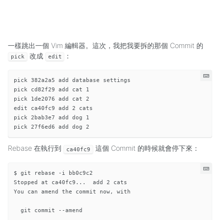
一樣跳出一個 Vim 編輯器。這次，我把我要拆的那個 Commit 的
改成
：
pick
edit
pick 382a2a5 add database settings

pick cd82f29 add cat 1

pick 1de2076 add cat 2

edit ca40fc9 add 2 cats

pick 2bab3e7 add dog 1

Rebase 在執行到
這個 Commit 的時候就會停下來：
ca40fc9
$ git rebase -i bb0c9c2

Stopped at ca40fc9...  add 2 cats

You can amend the commit now, with

  git commit --amend
