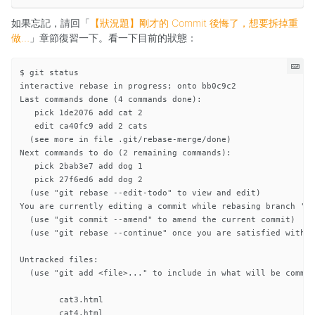
如果忘記，請回「
【狀況題】剛才的 Commit 後悔了，想要拆掉重
做…
」章節復習一下。看一下目前的狀態：
$ git status

interactive rebase in progress; onto bb0c9c2

Last commands done (4 commands done):

   pick 1de2076 add cat 2

   edit ca40fc9 add 2 cats

  (see more in file .git/rebase-merge/done)

Next commands to do (2 remaining commands):

   pick 2bab3e7 add dog 1

   pick 27f6ed6 add dog 2

  (use "git rebase --edit-todo" to view and edit)

You are currently editing a commit while rebasing branch 'ma
  (use "git commit --amend" to amend the current commit)

  (use "git rebase --continue" once you are satisfied with y
Untracked files:

  (use "git add <file>..." to include in what will be commit
	cat3.html

	cat4.html
