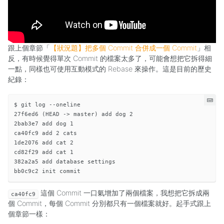
跟上個章節「
【狀況題】把多個 Commit 合併成一個 Commit
」相
反，有時候覺得單次 Commit 的檔案太多了，可能會想把它拆得細
一點，同樣也可使用互動模式的 Rebase 來操作。這是目前的歷史
紀錄：
$ git log --oneline

27f6ed6 (HEAD -> master) add dog 2

2bab3e7 add dog 1

ca40fc9 add 2 cats

1de2076 add cat 2

cd82f29 add cat 1

382a2a5 add database settings

這個 Commit 一口氣增加了兩個檔案，我想把它拆成兩
ca40fc9
個 Commit，每個 Commit 分別都只有一個檔案就好。起手式跟上
個章節一樣：