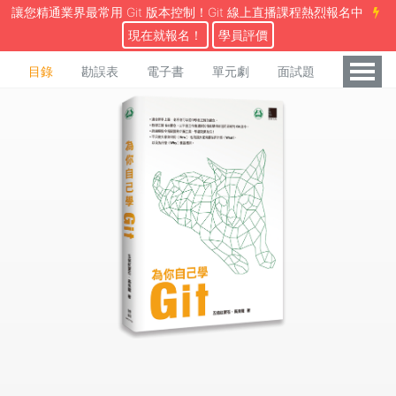
讓您精通業界最常用 Git 版本控制！Git 線上直播課程熱烈報名中
現在就報名！
學員評價
目錄
勘誤表
電子書
單元劇
面試題