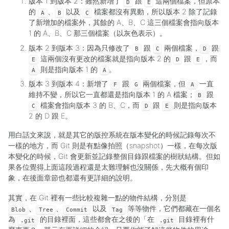
版本 1 到版本 2：雖然新增了
跟
這兩個檔案，但原本
D
E
的
、
以及
檔案都沒有異動，所以版本 2 除了記錄
A
B
C
了新增加的檔案外，其餘的 A、B、C 這三個檔案會指向版本
1 的 A、B、C 那三個檔案（以灰色表示）。
版本 2 到版本 3：因為只修改了
跟
兩個檔案，
跟
B
C
D
這兩個沒有更改的檔案就是指向版本 2 的
跟
，而
E
D
E
則是指向版本 1 的
。
A
A
版本 3 到版本 4：新增了
跟
兩個檔案，但
一直
F
G
A
維持不變，所以它一直都還是指向版本 1 的 A 檔案；
跟
B
檔案會指向版本 3 的 B、C，而
跟
則是指向版本
C
D
E
2 的 D 跟 E。
用白話文來說，就是其它的版控系統在版本變化的時候記錄每次不
一樣的地方，而 Git 則是有點像拍照（snapshot）一樣，在每次版
本變化的時候，Git 會更新並記錄整個目錄跟檔案的樹狀結構。但如
果各位覺得上面這段過程還是太難理解也沒關係，先大概有個印
象，在後面章節也都還有更詳細的說明。
其實，在 Git 裡有一些比較複雜一點的物件結構，分別是
、
、
以及
等等物件，它們都藏在一個名
Blob
Tree
Commit
Tag
為
的目錄裡面，這些都會在之後的「在
目錄裡有什
.git
.git