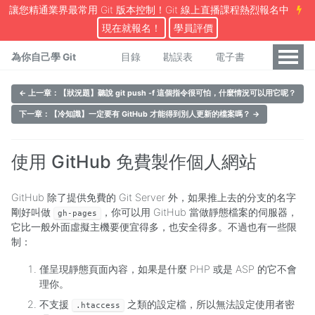
讓您精通業界最常用 Git 版本控制！Git 線上直播課程熱烈報名中
現在就報名！
學員評價
為你自己學 Git
目錄
勘誤表
電子書
← 上一章：【狀況題】聽說 git push -f 這個指令很可怕，什麼情況可以用它呢？
下一章：【冷知識】一定要有 GitHub 才能得到別人更新的檔案嗎？ →
使用 GitHub 免費製作個人網站
GitHub 除了提供免費的 Git Server 外，如果推上去的分支的名字
剛好叫做
，你可以用 GitHub 當做靜態檔案的伺服器，
gh-pages
它比一般外面虛擬主機要便宜得多，也安全得多。不過也有一些限
制：
僅呈現靜態頁面內容，如果是什麼 PHP 或是 ASP 的它不會
理你。
不支援
之類的設定檔，所以無法設定使用者密
.htaccess