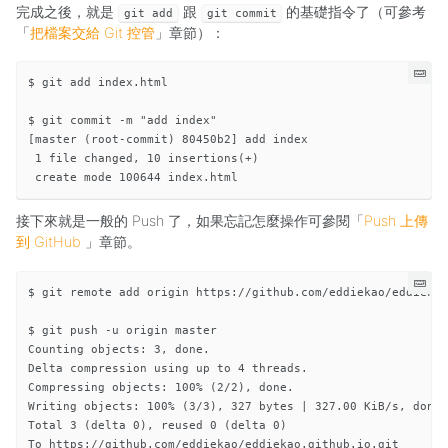
完成之後，就是
跟
的基礎指令了（可參考
git add
git commit
「
把檔案交給 Git 控管
」章節）：
$ git add index.html

$ git commit -m "add index"

[master (root-commit) 80450b2] add index

 1 file changed, 10 insertions(+)

接下來就是一般的 Push 了，如果忘記怎麼操作可參閱「
Push 上傳
到 GitHub
」章節。
$ git remote add origin https://github.com/eddiekao/eddiekao
$ git push -u origin master

Counting objects: 3, done.

Delta compression using up to 4 threads.

Compressing objects: 100% (2/2), done.

Writing objects: 100% (3/3), 327 bytes | 327.00 KiB/s, done.

Total 3 (delta 0), reused 0 (delta 0)

To https://github.com/eddiekao/eddiekao.github.io.git
