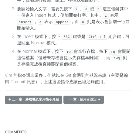
要開始輸入文字，需要先按下
、
或
這三個鍵其中
i
a
o
一個進入 Insert 模式，便能開始打字。其中，
表示
i
，
表示
，而
則是表示會新增一行並
insert
a
append
o
開始輸入。
在 Insert 模式下，按下
鍵或是
組合鍵，可
ESC
Ctrl + [
退回至 Normal 模式。
在 Normal 模式下，按下
會進行存檔，按下
會關閉
:w
:q
這個檔案（但若未存檔會提示先存檔再離開），而
則
:wq
是存檔完成後直接關閉這個檔案。
Vim 的指令還非常多，但就以在 Git 會遇到的狀況來說（主要是編
輯 Commit 訊息），上述這些指令應該已經足夠使用。
← 上一章：終端機及常用指令介紹
下一章：使用者設定 →
COMMENTS