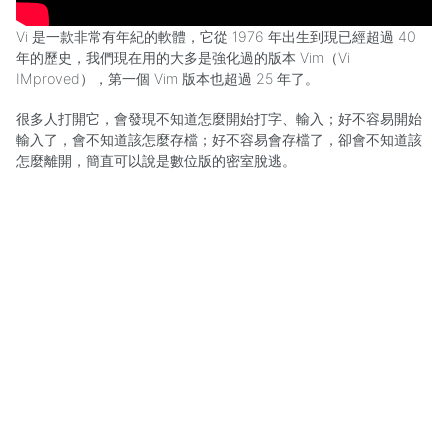
Vi 是一款非常有年紀的軟體，它從 1976 年出生到現已經超過 40
年的歷史，我們現在用的大多是強化過的版本 Vim（Vi
IMproved），第一個 Vim 版本也超過 25 年了。
很多人打開它，會發現不知道怎麼開始打字、輸入；好不容易開始
輸入了，會不知道該怎麼存檔；好不容易會存檔了，卻會不知道該
怎麼離開，簡直可以說是數位版的密室脫逃。