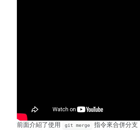
前面介紹了使用
指令來合併分支
git merge