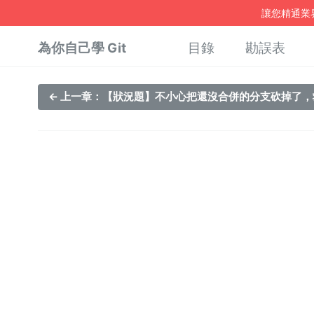
讓您精通業界
為你自己學 Git
目錄
勘誤表
← 上一章：【狀況題】不小心把還沒合併的分支砍掉了