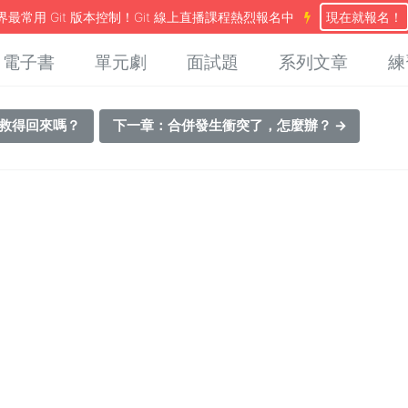
最常用 Git 版本控制！Git 線上直播課程熱烈報名中
現在就報名！
電子書
單元劇
面試題
系列文章
練
，救得回來嗎？
下一章：合併發生衝突了，怎麼辦？ →