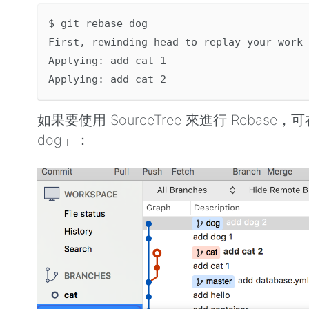
$ git rebase dog

First, rewinding head to replay your work 
Applying: add cat 1

如果要使用 SourceTree 來進行 Rebase，
dog」：